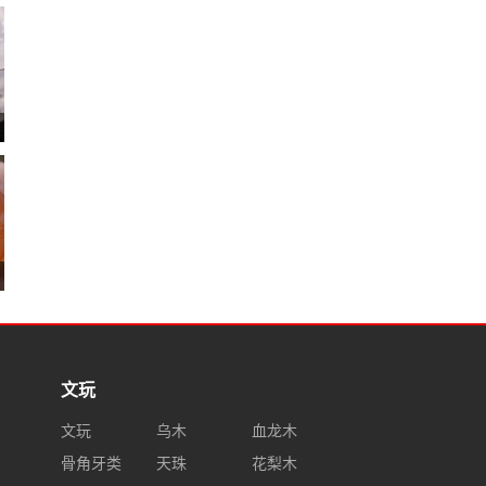
文玩
文玩
乌木
血龙木
骨角牙类
天珠
花梨木