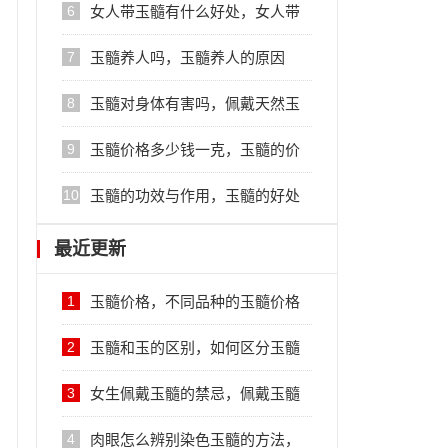
鉴别方法
6
女人带玉髓有什么好处，女人带
玉髓的好处
7
玉髓养人吗，玉髓养人的原因
8
玉髓对身体有害吗，佩戴天然玉
髓的好处
9
玉髓价格多少钱一克，玉髓的价
格行情
10
玉髓的功效与作用，玉髓的好处
最近更新
1
玉髓价格，不同品种的玉髓价格
不同
2
玉髓和玉的区别，如何区分玉髓
和玉
3
女生佩戴玉髓的禁忌，佩戴玉髓
的注意事项
4
肉眼怎么辨别染色玉髓的方法，