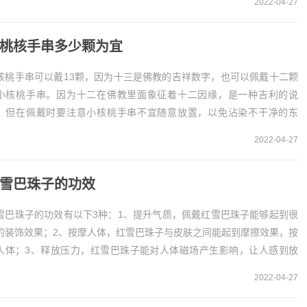
2022-04-27
桃核手串多少颗为宜
核桃手串可以戴13颗，因为十三是佛教的吉祥数字，也可以佩戴十二颗
小核桃手串。因为十二在佛教里面象征着十二因缘，是一种吉利的说
。但在佩戴时要注意小核桃手串不宜随意放置，以免沾染不干净的东
。一、小核桃手串适宜的颗数
2022-04-27
13颗小核桃手串...
雪巴珠子的功效
雪巴珠子的功效有以下3种：1、提升气质，佩戴红雪巴珠子能够起到很
的装饰效果；2、按摩人体，红雪巴珠子与皮肤之间能起到摩擦效果，按
人体；3、释放压力，红雪巴珠子能对人体磁场产生影响，让人感到放
。1、提升气质红雪巴珠子具有提升气质的功效...
2022-04-27