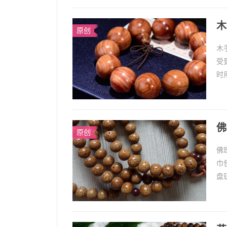
木
原创
木
受
时
以
佛
原创
佛
巾
盘
很