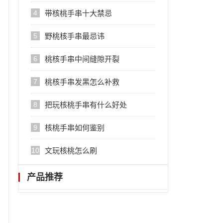
4
带核桃手串十大禁忌
5
野桃核手串最忌讳
6
桃核手串中间缝隙开裂
7
桃核手串发黑怎么补救
8
把玩核桃手串有什么好处
9
核桃手串如何鉴别
10
文玩核桃怎么刷
产品推荐