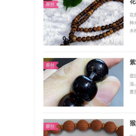
花
原创
花
种
木
奇
紫
原创
盘
油
要
免
猴
原创