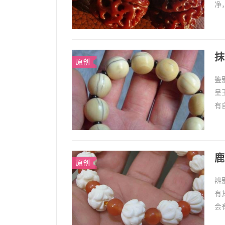
净
建
抹
原创
鉴
呈
有
轻
鹿
原创
辨
有
会
假