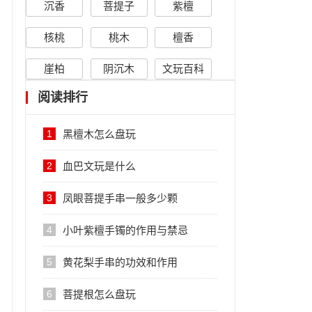
沉香
菩提子
紫檀
核桃
桃木
檀香
崖柏
阴沉木
文玩百科
阅读排行
1
黑檀木怎么盘玩
2
血巴文玩是什么
3
凤眼菩提手串一般多少颗
4
小叶紫檀手镯的作用与禁忌
5
黄花梨手串的功效和作用
6
菩提根怎么盘玩