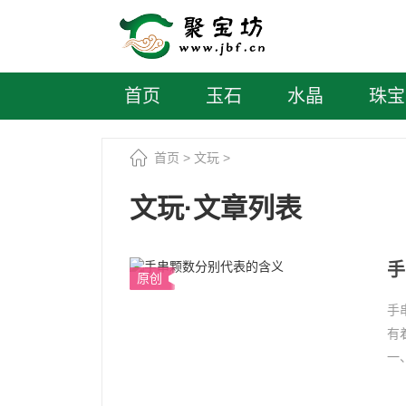
首页
玉石
水晶
珠宝
首页
>
文玩
>
文玩·文章列表
手
原创
手
有
一
能够