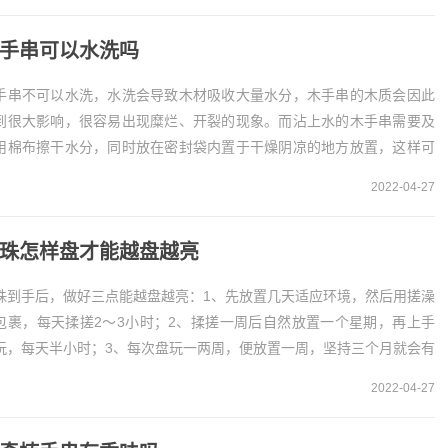
手串可以水洗吗
手串不可以水洗，水洗会导致木材吸收大量水分，木手串的木质会因此
到很大影响，很容易出现糜烂、开裂的现象。而沾上水的木手串需要及
用棉布擦干水分，同时放在密封袋内置于干燥阴凉的地方放置，这样可
让手串内的水分快速蒸发。木手串不可以水洗木手串...
2022-04-27
珠怎样盘才能越盘越亮
珠到手后，做好三点能越盘越亮：1、先放置几天适应环境，然后用搓澡
包裹，每天揉搓2～3小时；2、揉搓一周后自然放置一个星期，再上手
玩，每天半小时；3、每次盘玩一两周，便放置一周，坚持三个月就会有
好的光泽。1、搓澡巾揉新到手的佛珠，注意...
2022-04-27