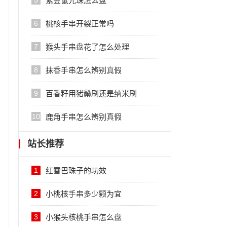
5
紫金鼠光珠怎么盘
6
桃核手串开裂正常吗
7
猴头手串盘花了怎么处理
8
抹香手串怎么辨别真假
9
百香籽用猪鬃刷还是纳米刷
10
鹿角手串怎么辨别真假
站长推荐
1
红雪巴珠子的功效
2
小桃核手串多少颗为宜
3
小猴头核桃手串怎么盘