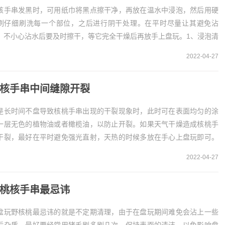
核手串发黑时，可用纸巾将黑点擦干净，再放在温水中浸泡，然后用硬
刷仔细刷洗每一个部位，之后进行阴干处理。在平时尽量让其避免沾
，不小心沾水后要及时擦干，等它完全干燥后再放手上盘玩。1、浸泡清
若是在平时保养不当导致核桃手串发黑时，最好用湿...
2022-04-27
核手串中间缝隙开裂
是长时间不盘导致核桃手串出现的干裂现象时，此时可在表面均匀的涂
一层无色的植物油或者橄榄油，以防止开裂。如果天气干燥造成核桃手
干裂，最好在平时避免强光直射，天热的时候多放在手心上盘玩即可。
、上油保养在盘玩桃核手串的时候，若是长时间闲置...
2022-04-27
桃核手串最忌讳
盘玩野核桃最忌讳的就是不定期清理，由于在盘玩期间难免会沾上一些