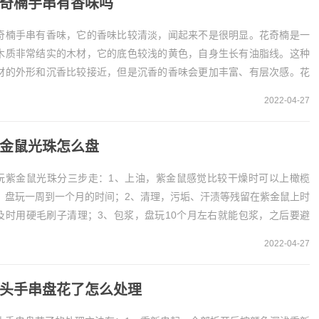
奇楠手串有香味吗
奇楠手串有香味，它的香味比较清淡，闻起来不是很明显。花奇楠是一
木质非常结实的木材，它的底色较浅的黄色，自身生长有油脂线。这种
材的外形和沉香比较接近，但是沉香的香味会更加丰富、有层次感。花
楠手串有香味花奇楠手串有一定香味，花奇楠是一种...
2022-04-27
金鼠光珠怎么盘
玩紫金鼠光珠分三步走：1、上油，紫金鼠感觉比较干燥时可以上橄榄
，盘玩一周到一个月的时间；2、清理，污垢、汗渍等残留在紫金鼠上时
及时用硬毛刷子清理；3、包浆，盘玩10个月左右就能包浆，之后要避
沾水、见汗、上油。1、上油如果紫金鼠光珠感...
2022-04-27
头手串盘花了怎么处理