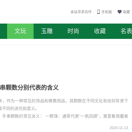
本站寻求合作
手机版
收藏
文玩
玉雕
时尚
收藏
名
串颗数分别代表的含义
串，作为一种常见的饰品和佛教用品，其颗数在不同文化和信仰背景下
着不同的讲究和意义。
、手串颗数的常见含义： 一颗珠：通常代表“一帆风顺”，寓意着佩戴者
事...
2024-11-13