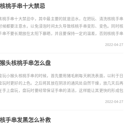
核桃手串十大禁忌
核桃手串十大禁忌中，其中最主要的就是忌水，在把玩、清洗核桃手串
时候都要注意水，以免浸泡时间太久导致核桃手串变形、变色。同时核
手串不要长期放在太阳下暴晒，并且要保持一定的温差，否则核桃手串
出现干裂的情况。1、忌水清洗核桃手串的时候最好...
2022-04-27
猴头核桃手串怎么盘
盘玩小猴头核桃手串的时候，首先要用猪毛刷每天刷洗表面，以利于日
盘玩时更好的上色。之后将其放在阴凉的通风处自然干燥，放几天后再
在手上盘玩，盘玩时要经常保证手串的清洁，这样能让其更快的形成包
。1、清洁表面对于刚买来的小猴头核桃手串来说，...
2022-04-27
核手串发黑怎么补救