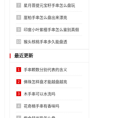
7
星月菩提元宝籽手串怎么盘玩
8
崖柏手串怎么盘出来漂亮
9
印度小叶紫檀手串怎么鉴别真假
10
猴头核桃手串多久能盘透
最近更新
1
手串颗数分别代表的含义
2
佛珠怎样盘才能越盘越亮
3
木手串可以水洗吗
4
花奇楠手串有香味吗