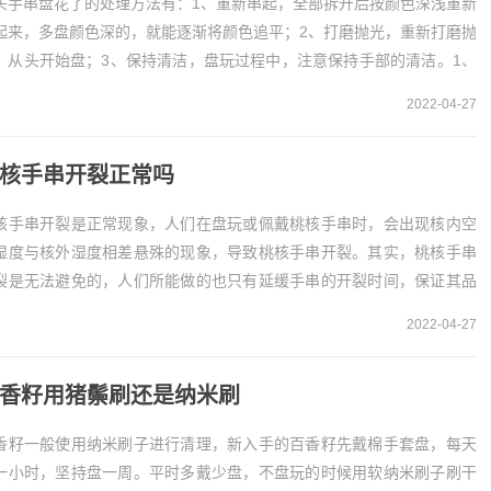
头手串盘花了的处理方法有：1、重新串起，全部拆开后按颜色深浅重新
起来，多盘颜色深的，就能逐渐将颜色追平；2、打磨抛光，重新打磨抛
，从头开始盘；3、保持清洁，盘玩过程中，注意保持手部的清洁。1、
新串起猴头手串盘花了，可以全部拆开，然后...
2022-04-27
核手串开裂正常吗
核手串开裂是正常现象，人们在盘玩或佩戴桃核手串时，会出现核内空
湿度与核外湿度相差悬殊的现象，导致桃核手串开裂。其实，桃核手串
裂是无法避免的，人们所能做的也只有延缓手串的开裂时间，保证其品
。桃核手串开裂正常桃核手串开裂纯属正常现象，因...
2022-04-27
香籽用猪鬃刷还是纳米刷
香籽一般使用纳米刷子进行清理，新入手的百香籽先戴棉手套盘，每天
一小时，坚持盘一周。平时多戴少盘，不盘玩的时候用软纳米刷子刷干