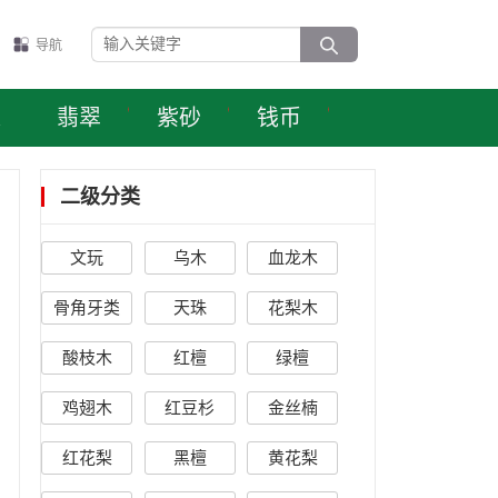
导航
表
翡翠
紫砂
钱币
二级分类
文玩
乌木
血龙木
骨角牙类
天珠
花梨木
酸枝木
红檀
绿檀
鸡翅木
红豆杉
金丝楠
红花梨
黑檀
黄花梨