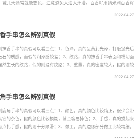
，戴几天通常就能变色，注意避免大油大汗浸。百香籽用纳米刷百香籽
议带手套刷，用纳米刷刷去脏东西，注意不要刷太长...
2022-04-27
香手串怎么辨别真假
别抹香手串的真假可以看三点：1、色泽，真的呈黄润光泽，打磨抛光后
玉石的质感，而假的润泽感较差；2、纹路，真的抹香手串表面和横切面
自然生长的纹路，假的则没有纹路；3、重量，真的密度较大，假的则较
。1、色泽可以看色泽辨别，真的抹香手串的...
2022-04-27
角手串怎么辨别真假
别鹿角手串的真假可以看三点：1、颜色，真的颜色比较纯正，很少会带
其它的杂色，假的颜色比较模糊，甚至容易掉色；2、手感，真的摸起来
有点扎手感，假的则十分顺滑；3、做工，真的边缘部分做工比较精细，
的则粗糙。1、颜色可以通过看颜色区分鹿角...