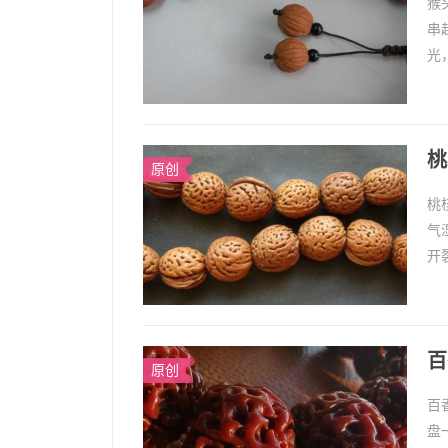
猴
串
光
重
桃
原创
桃
气
开
质
百
原创
百
盘