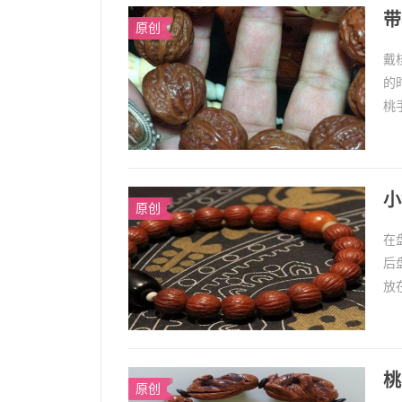
带
原创
戴
的
桃
会
小
原创
在
后
放
浆
桃
原创