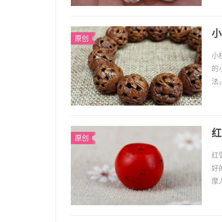
小
原创
小
的
法
西
1、
红
原创
红
好
摩
松