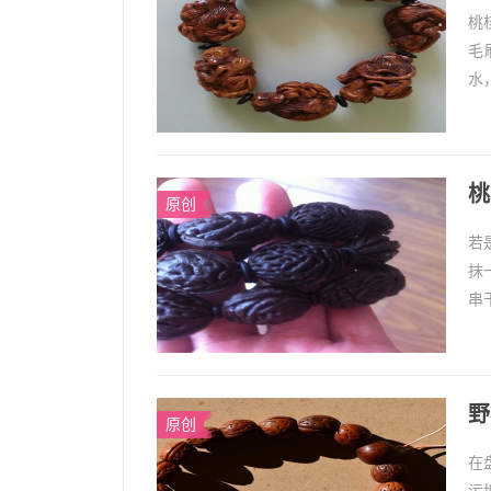
桃
毛
水
洗
桃
原创
若
抹
串
1
野
原创
在