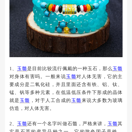
1、
玉髓
是目前比较流行佩戴的一种玉石，那么
玉髓
对身体有害吗。一般来说
玉髓
对人体无害，它的主
要成分是二氧化硅，并且里面还含有铁、铝、钛、
锰、钒等多种元素，在低温低压条件下形成的晶体
就是
玉髓
，对于人工合成的
玉髓
来说大多数为玻璃
仿造，对人体无害。
2、
玉髓
还有一个名字叫做石髓，严格来讲，
玉髓
其
实是石英的变异品种之一，它的致色因子是铁、