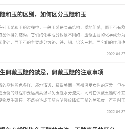
髓和玉的区别，如何区分玉髓和玉
鉴别玉髓和玉的过程中，一般玉髓是隐晶结构，质地细腻，而玉石有稳
的晶体排列结构，它们的化学成分也是不同的，玉髓主要的化学成分为
氧化硅，而玉石的主要成分为铬、铁、铜、铝这三种。而它们的作用也
不相同。玉髓和玉的区别1、晶体形状不同
2022-04-27
是...
生佩戴玉髓的禁忌，佩戴玉髓的注意事项
髓的品种颜色多样、质地清透、精致美丽一直都深受女性的喜爱，但在
戴玉髓的过程中要远离高温以免玉髓水分流失，同时在佩戴玉髓时不宜
硬物发生碰撞，不然会造成玉髓有暗裂纹降低玉髓的美观度，严重时玉
会破碎，也不能与化学物质和汗液接触，如果玉髓长...
2022-04-27