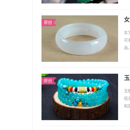
玉
女
原创
女
可
品
髓
玉髓
玉
原创
玉
低
和
较