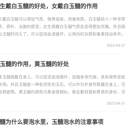
生戴白玉髓的好处，女戴白玉髓的作用
生戴白玉髓可以增加气质、保养皮肤、改善体质。白玉髓给人一种非常
洁、质朴、淡雅的感觉，女生佩戴白玉髓气质会显得更加优雅。并且佩
白玉髓时间久了，可以促进血液循环，让体内的杂质和毒素排出体外。
玉髓在古代又叫做玉膏，常被献给皇帝，可以增强体...
2022-04-27
玉髓的作用，黄玉髓的好处
黄玉髓佩戴在身上，可以促进血液循环，加强身体代谢，具有保养皮肤
作用。并且玉髓是一种有灵性的玉石，可以作为护身符佩戴在身上，可
驱邪避煞。黄玉髓的颜色与黄金很相似，象征着财富和尊贵的身份，可
增加财运，彰显佩戴者的高贵的身份。黄玉髓的主要...
2022-04-27
髓为什么要泡水里，玉髓泡水的注意事项