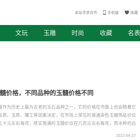
本站寻求合作
手机版
收藏
文玩
玉雕
时尚
收藏
名
髓价格，不同品种的玉髓价格不同
髓作为历史上最为古老的玉石品种之一，它的价格在市面上也会随着它
品质、玉质、雕工等因素决定，在市场上常见的普通染色玉髓饰品价位
几十元左右每克，厚实饱满的玉髓价位在几百元左右每克，而冰种的白
髓价位一般在几千元到上万元不等，是市面上非常稀...
2022-04-27