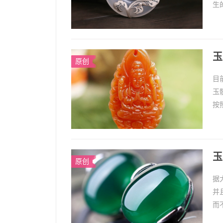
生
从
玉
原创
目
玉
按
髓
玉
原创
据
并
而
玉