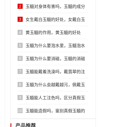
的忌讳
2
玉髓对身体有害吗，玉髓的成分
和性质
3
女生戴白玉髓的好处，女戴白玉
髓的作用
4
黄玉髓的作用，黄玉髓的好处
5
玉髓为什么要泡水里，玉髓泡水
的注意事项
6
玉髓为什么要消磁，玉髓的消磁
方法
7
玉髓能戴着洗澡吗，戴翡翠的注
意事项
8
玉髓为什么会越戴越污，佩戴玉
髓的注意事项
9
玉髓能人工注色吗，区分真假玉
髓小妙招
10
玉髓能造假吗，鉴别真假玉髓的
方法
产品推荐