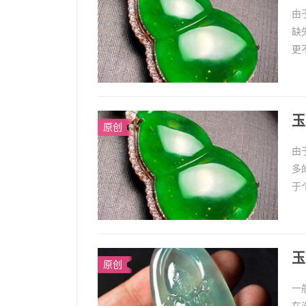
由
缺
更
原
玉
原创
由
多
于
的
玉
原创
一