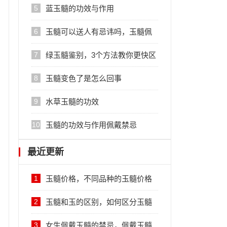
5
蓝玉髓的功效与作用
6
玉髓可以送人有忌讳吗，玉髓佩
戴的禁忌
7
绿玉髓鉴别，3个方法教你更快区
分
8
玉髓变色了是怎么回事
9
水草玉髓的功效
10
玉髓的功效与作用佩戴禁忌
最近更新
1
玉髓价格，不同品种的玉髓价格
不同
2
玉髓和玉的区别，如何区分玉髓
和玉
3
女生佩戴玉髓的禁忌，佩戴玉髓