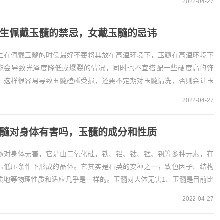
2022-04-27
髓是一种非常古老...
生佩戴玉髓的禁忌，女戴玉髓的忌讳
生在佩戴玉髓的时候最好不要将其放在高温环境下，玉髓在高温环境下
能会导致光泽度降低或爆裂的情况，同时也不宜搭配一些硬度高的饰
，这样很容易导致玉髓磕碰受损，还要不定期对玉髓清洗，否则会让玉
光泽变的暗沉。佩戴玉髓的禁忌1、忌高温环境
2022-04-27
...
髓对身体有害吗，玉髓的成分和性质
髓对身体无害，它是由二氧化硅，铁、铝、钛、锰、钒等多种元素，在
温低压条件下形成的晶体。它其实是石英的变种之一，致色因子、结构
质地等物理性质和适应几乎是一样的。玉髓对人体无害1、玉髓是目前比
流行佩戴的一种玉石，那么玉髓对身体有害吗。一...
2022-04-27