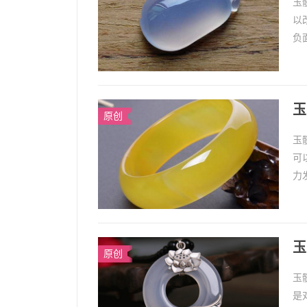
玉
以
负
响
长期
玉
原创
玉
可
力
石
玉
原创
玉
是