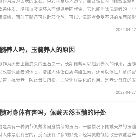
髓作为最为古老的玉石，色彩丰富质地透彻，而女性长时间佩戴玉髓可
改善体质、增强血液循环从而促进新陈代谢，它也能消除佩戴者的一些
面情绪，同时玉髓还可以辟邪化煞，可以让佩戴者免受不好的东西所影
。女人带玉髓有什么好处1、改善体质
2022-04-27
佩戴可...
髓养人吗，玉髓养人的原因
髓作为历史上最悠久的玉石之一，长期佩戴可以起到养人的作用，玉髓
以改善佩戴者的体质，增加人体蛋白质与维生素，还可以促进儿童的智
发育，抗衰老，防止骨质疏松、血管粥样硬化的作用，是老少皆宜的玉
，也是人们最喜欢的玉石之一。一、玉髓是养人的民...
2022-04-27
髓对身体有害吗，佩戴天然玉髓的好处
髓是具有一种调节佩戴者自身情绪的玉石，一般情况下佩戴天然的玉髓
对人体是没有害的，反而还有许多的好处，经常佩戴能给改善佩戴者产