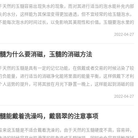
于天然的玉髓容易出现失水的现象，而对其进行适当的泡水能补充内部
失的水分，这样能为其保湿变得更加通透，但不宜经常的给玉髓泡水，
不能每次泡水的时间过长，以免影响其美观性和价值。玉髓要泡水里的
因由于玉髓是天然形成的矿石，具有一定的散热现象...
2022-04-27
髓为什么要消磁，玉髓的消磁方法
于天然的玉髓是具有一定的记忆功能，在佩戴或者交易的时候沾染了较
的负能量，进行适当的消磁净化能将里面的能量平衡，这样佩戴下才利
个人运势的提升，可将其放在月光下静置一晚上，这样能起到消磁的目
。玉髓要消磁的原因天然的玉髓是具有灵性的，在交...
2022-04-27
髓能戴着洗澡吗，戴翡翠的注意事项
般来说玉髓是不适合戴着洗澡的，由于天然的玉髓硬度不高，容易碎，