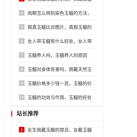
的注意事项
4
肉眼怎么辨别染色玉髓的方法，
玉髓真假的区分
5
假真玉髓比对图片，真假玉髓的
鉴别方法
6
女人带玉髓有什么好处，女人带
玉髓的好处
7
玉髓养人吗，玉髓养人的原因
8
玉髓对身体有害吗，佩戴天然玉
髓的好处
9
玉髓价格多少钱一克，玉髓的价
格行情
10
玉髓的功效与作用，玉髓的好处
站长推荐
1
女生佩戴玉髓的禁忌，女戴玉髓