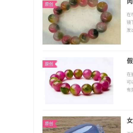
肉
原创
在
镜
发
感
...
假
原创
在
可
有
真
假玉
女
原创