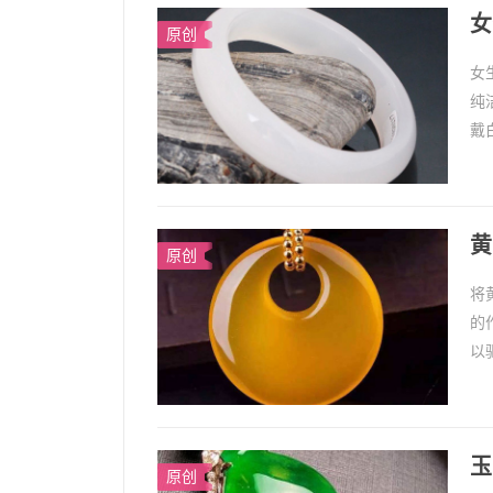
女
原创
女
纯
戴
白
黄
原创
将
的
以
以
玉
原创