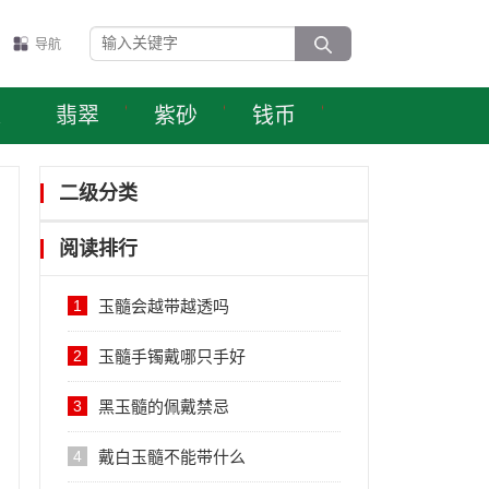
导航
表
翡翠
紫砂
钱币
二级分类
阅读排行
1
玉髓会越带越透吗
2
玉髓手镯戴哪只手好
3
黑玉髓的佩戴禁忌
4
戴白玉髓不能带什么