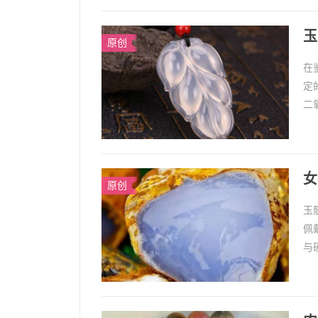
玉
原创
在
定
二
各
玉髓
女
原创
玉
佩
与
髓