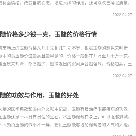
的负面情绪，改变自我心态，增进人缘的作用，还可以改善睡眠质量，
而提高佩戴者的生活质量。若是佩戴染色玉髓对人体...
2022-04-27
髓价格多少钱一克，玉髓的价格行情
前市场上的玉髓价格从几十元到几千元不等，根据玉髓的颜色来判断，
髓中的黄玉髓价值最高且最罕见的，价格一般都在几万至几十万一克。
照玉质来判断，杂质越少、碰撞发出的沉闷声音越强烈，价格越高。玉
的价钱1、玉髓是一种比较稀有的玉石，那么玉髓价...
2022-04-27
髓的功效与作用，玉髓的好处
大量的医学典籍和国内外文献中记载，玉髓有着治疗眼部疾病的功效。
且玉髓还是一种具有灵性的玉石，将玉髓佩戴在身上，可以驱邪避煞。
不同颜色玉髓的作用不一样，粉色玉髓能够增加佩戴者的人气和人缘。
髓的功效和作用1、治疗眼病