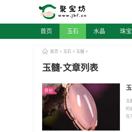
首页
玉石
水晶
珠宝
首页
>
玉石
>
玉髓
>
玉髓·文章列表
玉
原创
玉
的
在
玉