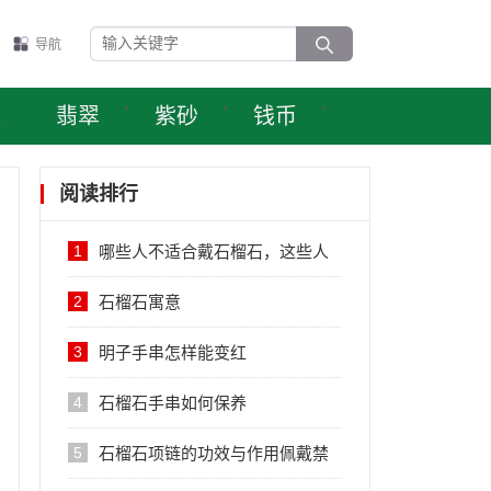
导航
表
翡翠
紫砂
钱币
阅读排行
1
哪些人不适合戴石榴石，这些人
千万不要戴
2
石榴石寓意
3
明子手串怎样能变红
4
石榴石手串如何保养
5
石榴石项链的功效与作用佩戴禁