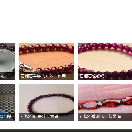
线穿
石榴石手链的功效与作用
石榴石值钱吗?
榴石吗
石榴石6a是什么意思
石榴石能和玉一起带吗