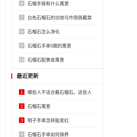
忌
6
石榴手链有什么寓意
7
白色石榴石的功效与作用佩戴禁
忌
8
石榴石怎么净化
9
石榴石手串5圈的寓意
10
石榴石配黄金寓意
最近更新
1
哪些人不适合戴石榴石，这些人
千万不要戴
2
石榴石寓意
3
明子手串怎样能变红
4
石榴石手串如何保养