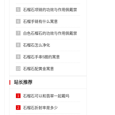
5
石榴石项链的功效与作用佩戴禁
忌
6
石榴手链有什么寓意
7
白色石榴石的功效与作用佩戴禁
忌
8
石榴石怎么净化
9
石榴石手串5圈的寓意
10
石榴石配黄金寓意
站长推荐
1
石榴石可以和翡翠一起戴吗
2
石榴石折射率是多少