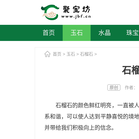
首页
玉石
水晶
珠宝
首页
>
玉石
>
石榴石
>
石
原创
作者： 聚宝
石榴石的颜色鲜红明亮，一直被
系和谐，可以使人达到平静喜悦的境
并带给我们积极向上的信念。