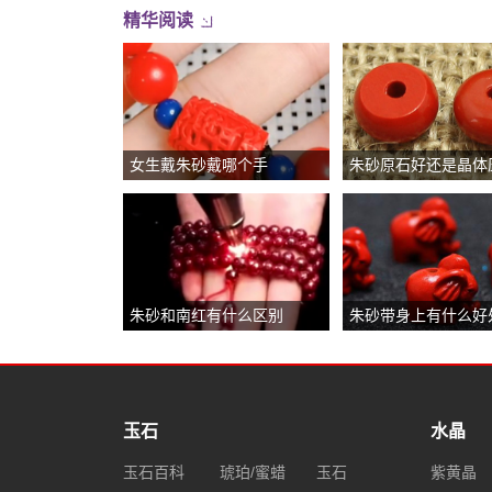
精华阅读
女生戴朱砂戴哪个手
朱砂和南红有什么区别
朱砂带身上有什么好
玉石
水晶
玉石百科
琥珀/蜜蜡
玉石
紫黄晶