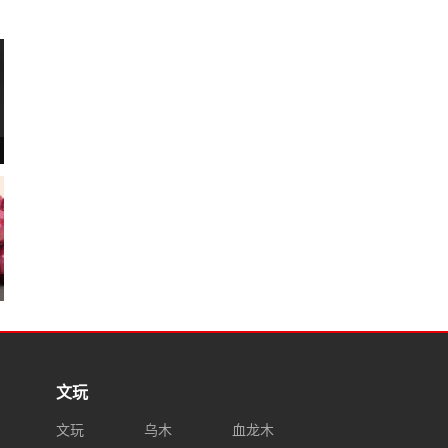
文玩
文玩
乌木
血龙木