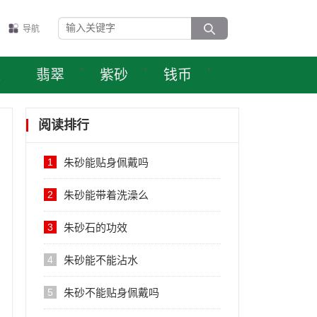
导航
表
翡翠
紫砂
钱币
阅读排行
1
朱砂能贴身佩戴吗
2
朱砂能带着洗澡么
3
朱砂石的功效
4
朱砂能不能沾水
5
朱砂不能贴身佩戴吗