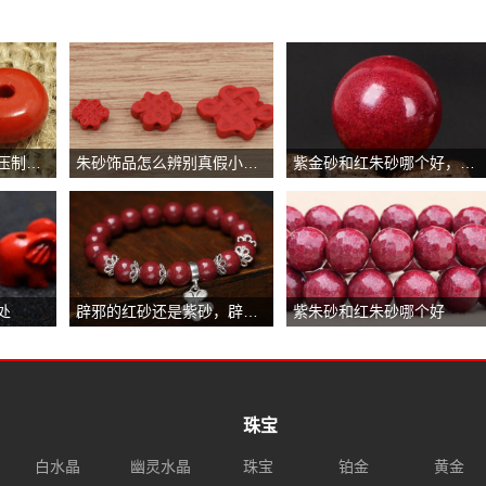
朱砂原石好还是晶体压制好，晶体压制朱砂实惠
朱砂饰品怎么辨别真假小妙招
紫金砂和红朱砂哪个好，紫金砂的品质好一些
处
辟邪的红砂还是紫砂，辟邪建议戴紫砂
紫朱砂和红朱砂哪个好
珠宝
白水晶
幽灵水晶
珠宝
铂金
黄金