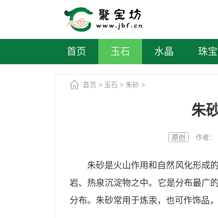
首页
玉石
水晶
珠宝
首页
>
玉石
>
朱砂
>
朱
原创
作者： 聚宝
朱砂是火山作用和自然风化形成
岩、热泉沉淀物之中。它是分布最广
分布。朱砂常用于炼汞，也可作饰品