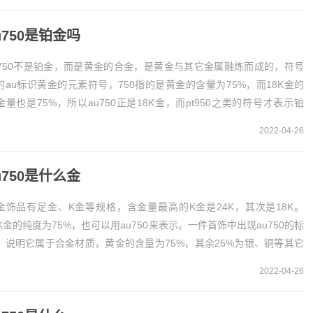
u750是铂金吗
u750不是铂金，而是黄金的合金，是黄金与其它金属融炼而成的，符号
的au标识黄金的元素符号，750指的是黄金的含量为75%，而18K金的
金量也是75%，所以au750正是18K金，而pt950之类的符号才表示铂
au750不是铂金a...
2022-04-26
u750是什么金
金饰品有足金、K金等规格，含金量最高的K金是24K，其次是18K。
8K金的纯度为75%，也可以用au750来表示。一件首饰中出现au750的标
，说明它属于合金材质，黄金的含量为75%，其余25%为银、铜等其它
。au750是合金AU...
2022-04-26