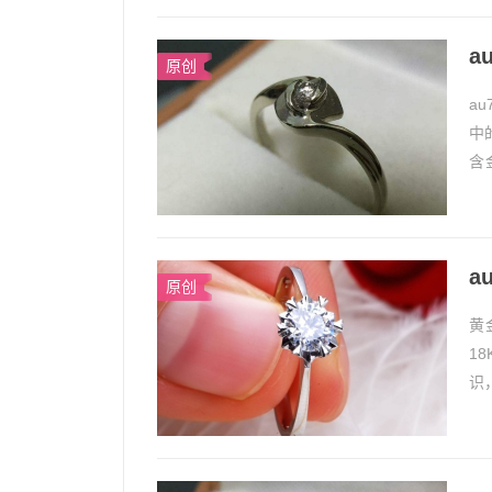
a
原创
a
中
含
金。
a
原创
黄
1
识
金属