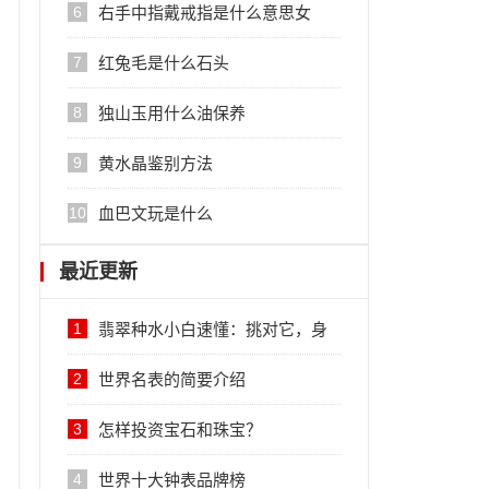
6
右手中指戴戒指是什么意思女
7
红兔毛是什么石头
8
独山玉用什么油保养
9
黄水晶鉴别方法
10
血巴文玩是什么
最近更新
1
翡翠种水小白速懂：挑对它，身
价差十倍
2
世界名表的简要介绍
3
怎样投资宝石和珠宝？
4
世界十大钟表品牌榜