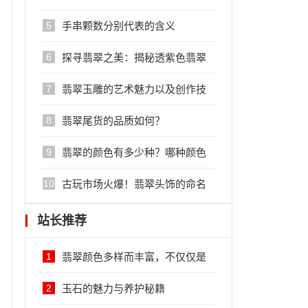
5
手串颗数分别代表的含义
6
探寻翡翠之美：揭秘透紫色翡翠
的魅力与价值
7
翡翠玉雕的艺术魅力以及创作技
巧
8
翡翠尾货的品质如何？
9
翡翠的颜色有多少种？哪种颜色
更好？
10
古玩市场火爆！翡翠头饰的命名
和图片一次get！
站长推荐
1
翡翠颜色多样而丰富，不仅仅是
绿色
2
玉石的魅力与养护秘籍