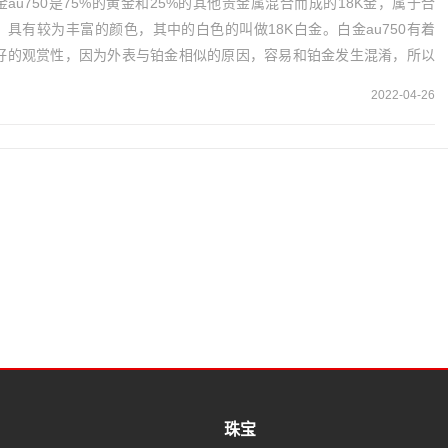
金au750是75%的黄金和25%的其他贵金属混合而成的18K金，属于合
，具有较为丰富的颜色，其中的白色的叫做18K白金。白金au750有着
好的观赏性，因为外表与铂金相似的原因，容易和铂金发生混淆，所以
标上标记以示区分。白金AU...
2022-04-26
珠宝