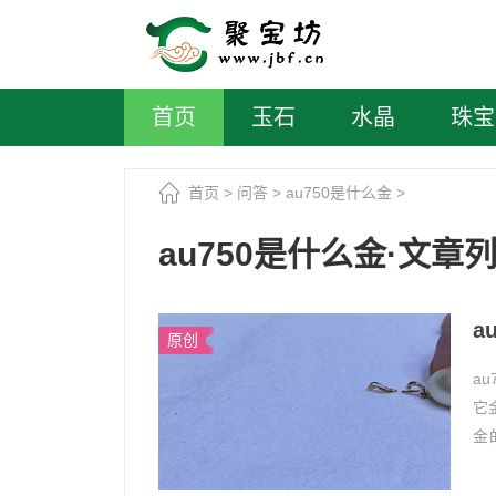
首页
玉石
水晶
珠宝
首页
>
问答
>
au750是什么金
>
au750是什么金·文章
a
原创
a
它
金
形