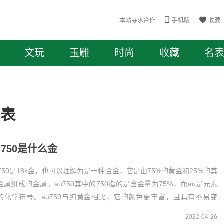
本站寻求合作
手机版
收藏
文玩
玉雕
时尚
收藏
名
列表
u750是什么金
u750是18k金，也可以理解为是一种合金，它是由75%的黄金和25%的其
金属组成的金属。au750其中的750指的是含金量为75%，而au是元素
的化学符号。au750与纯黄金相比，它的颜色更丰富，且具有不易变
、耐磨、耐腐蚀等优点。...
2022-04-26