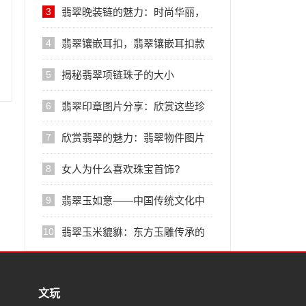
3
翡翠晚装链的魅力：时尚华丽，
高雅典雅
4
翡翠镶嵌耳扣，翡翠镶嵌耳扣款
式精美多样，为您展示翡翠耳扣
5
揭秘翡翠项链珠子的大小
的全貌
6
翡翠印章图片分享：欣赏这些珍
贵的宝石印章
7
欣赏翡翠的魅力：翡翠物件图片
大全
8
女人为什么喜欢珠宝首饰?
9
翡翠玉如意——中国传统文化中
的幸福符号
10
翡翠玉米貔貅：东方玉雕传承的
珍稀之作
文玩