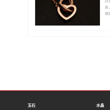
白
金
很
会
玉石
水晶