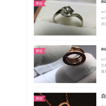
a
原创
a
a
并
为首
a
原创
a
它
瑰
au
白
原创