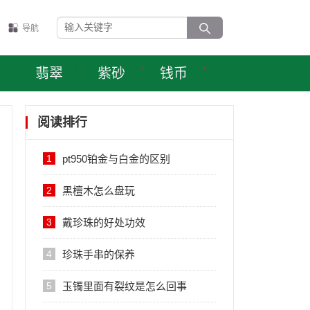
导航
表
翡翠
紫砂
钱币
阅读排行
1
pt950铂金与白金的区别
2
黑檀木怎么盘玩
3
戴珍珠的好处功效
4
珍珠手串的保养
5
玉镯里面有裂纹是怎么回事