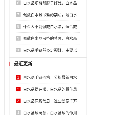
水晶搭配的禁忌
6
白水晶项链戴脖子好处，白水晶
项链的作用
7
佩戴白水晶吊坠的禁忌，戴白水
晶的诸多禁忌
8
什么人不能佩戴白水晶，适合戴
白水晶的人群
9
佩戴白水晶吊坠的禁忌，白水晶
的禁忌
10
白水晶手链戴多少颗好，主要以
单一佩戴为宜
最近更新
1
白水晶手链价格，分析最新白水
晶手链行情
2
白水晶摆在哪，白水晶的最佳风
水摆放位置
3
白水晶佩戴禁忌，这些禁忌千万
不要犯
4
白水晶球寓意，白水晶球的作用