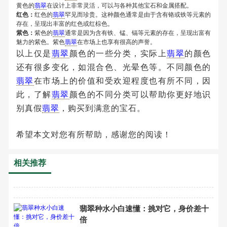
黄色的
翡翠
在设计上非常灵活，可以与各种其他宝石和金属搭配。
红色：
红色的
翡翠
罕见而珍贵。这种颜色通常是由于含有铬或铁等元素的
存在，呈现出丰富的红色或红棕色。
紫色：
紫色的
翡翠
通常是因为含有铁、锰、镉等元素的存在，呈现出富有
魅力的紫色。紫色
翡翠
在市场上也享有很高的声誉。
以上仅是
翡翠
颜色的一些分类，实际上
翡翠
的颜色
还有很多变化，如混合色、光晕色等。不同颜色的
翡翠
在市场上的价值和受欢迎程度也有所不同，因
此，了解
翡翠
颜色的不同分类可以帮助你更好地识
别真假
翡翠
，购买到满意的宝石。
希望本文对您有所帮助，感谢您的阅读！
相关推荐
翡翠种水小白速懂：挑对它，身价差十
倍