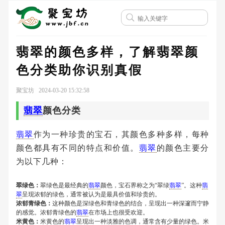
翡翠的颜色多样，了解翡翠颜
色分类助你识别真假
聚宝坊 2024-03-20 15:32:58
翡翠
颜色分类
翡翠
作为一种珍贵的宝石，其颜色多种多样，每种
颜色都具有不同的特点和价值。
翡翠
的颜色主要分
为以下几种：
翠绿色：
翠绿色是最经典的
翡翠
颜色，宝石界称之为“翠绿
翡翠
”。这种
翡
翠
呈现浓郁的绿色，通常被认为是最具价值和珍贵的。
浓郁青绿色：
这种颜色是深绿色和青绿色的结合，呈现出一种深邃而宁静
的感觉。浓郁青绿色的
翡翠
在市场上也很受欢迎。
米黄色：
米黄色的
翡翠
呈现出一种淡雅的色调，通常含有少量的绿色。米