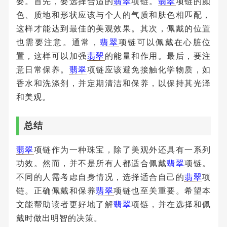
要。首先，要选择合适的
翡翠
项链。
翡翠
项链的颜
色、质地和形状应该与个人的气质和肤色相匹配，
这样才能达到最佳的美观效果。其次，佩戴的位置
也需要注意。通常，
翡翠
项链可以佩戴在心脏位
置，这样可以加强
翡翠
的能量和作用。最后，要注
意日常保养。
翡翠
项链应该避免接触化学物质，如
香水和洗涤剂，并定期清洁和保养，以保持其光泽
和美观。
总结
翡翠
项链作为一种珠宝，除了美观外还具有一系列
功效。然而，并不是所有人都适合佩戴
翡翠
项链。
不同的人需考虑自身情况，选择适合自己的
翡翠
项
链。正确佩戴和保养
翡翠
项链也至关重要。希望本
文能帮助读者更好地了解
翡翠
项链，并在选择和佩
戴时做出明智的决策。