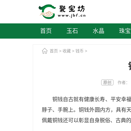
首页
玉石
水晶
珠宝
首页
>
收藏
>
钱币
>
原创
作者： 聚宝
铜钱自古就有健康长寿、平安幸
脖子、手腕上。铜钱外圆内方，具有
佩戴铜钱还可以彰显自身脱俗、古典