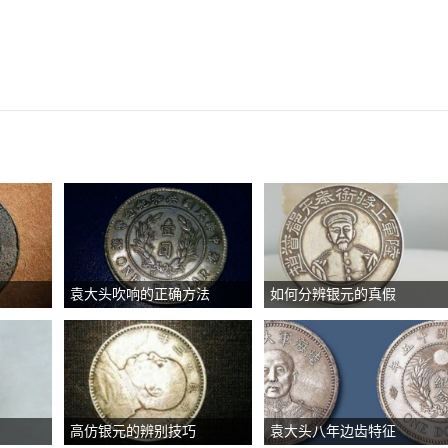
袁大头吹响的正确方法
如何分辨银元的真假
高仿银元的辨别技巧
袁大头八年边齿特征