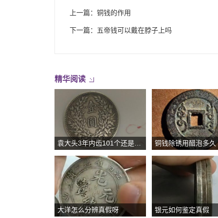
上一篇：
铜钱的作用
下一篇：
五帝钱可以戴在脖子上吗
精华阅读
袁大头3年内齿101个还是100
铜钱除锈用醋泡多久
大洋怎么分辨真假呀
银元如何鉴定真假