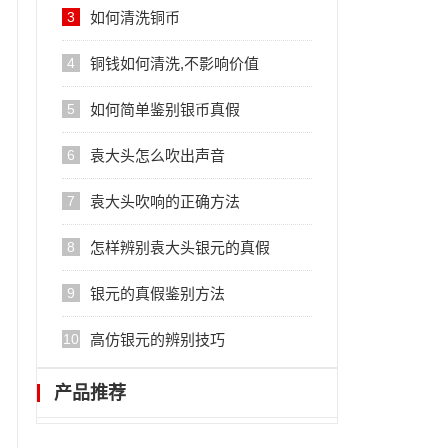
3
如何清洗铜币
4
铜钱如何清洗,不影响价值
5
如何简单鉴别银币真假
6
袁大头怎么吹出声音
7
袁大头吹响的正确方法
8
怎样辨别袁大头银元的真假
9
银元的真假鉴别方法
10
高仿银元的辨别技巧
产品推荐