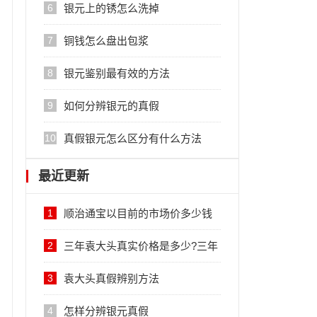
6
银元上的锈怎么洗掉
7
铜钱怎么盘出包浆
8
银元鉴别最有效的方法
9
如何分辨银元的真假
10
真假银元怎么区分有什么方法
最近更新
1
顺治通宝以目前的市场价多少钱
一枚
2
三年袁大头真实价格是多少?三年
袁大头价格在几百元至几万元不
3
袁大头真假辨别方法
等
4
怎样分辨银元真假