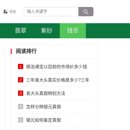
导航
表
翡翠
紫砂
钱币
阅读排行
1
顺治通宝以目前的市场价多少钱
一枚
2
三年袁大头真实价格是多少?三年
袁大头价格在几百元至几万元不
3
袁大头真假辨别方法
等
4
怎样分辨银元真假
5
银元如何鉴定真假