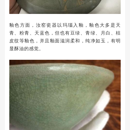
釉色方面，汝窑瓷器以玛瑙入釉，釉色大多是天
青、粉青、天蓝色，但也有豆绿、青绿、月白、桔
皮纹等釉色，并且釉面滋润柔和，纯净如玉，有明
显酥油的感觉。