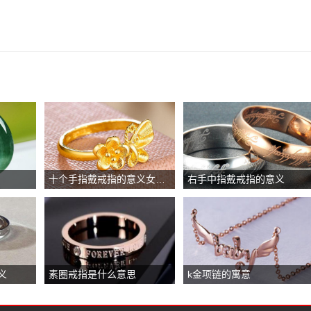
十个手指戴戒指的意义女生，小指单身无名指婚姻
右手中指戴戒指的意义
义
素圈戒指是什么意思
k金项链的寓意