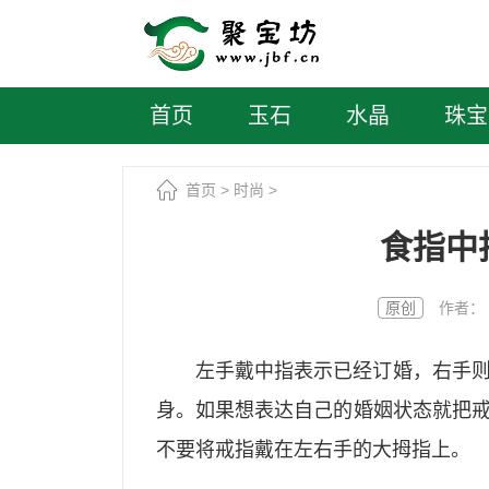
首页
玉石
水晶
珠宝
首页
>
时尚
>
食指中
原创
作者： 聚宝
左手戴中指表示已经订婚，右手
身。如果想表达自己的婚姻状态就把
不要将戒指戴在左右手的大拇指上。