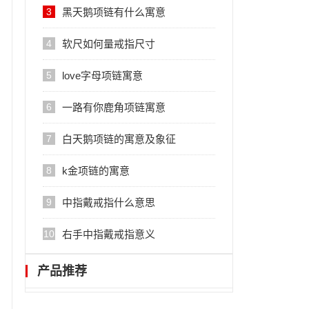
3
黑天鹅项链有什么寓意
4
软尺如何量戒指尺寸
5
love字母项链寓意
6
一路有你鹿角项链寓意
7
白天鹅项链的寓意及象征
8
k金项链的寓意
9
中指戴戒指什么意思
10
右手中指戴戒指意义
产品推荐